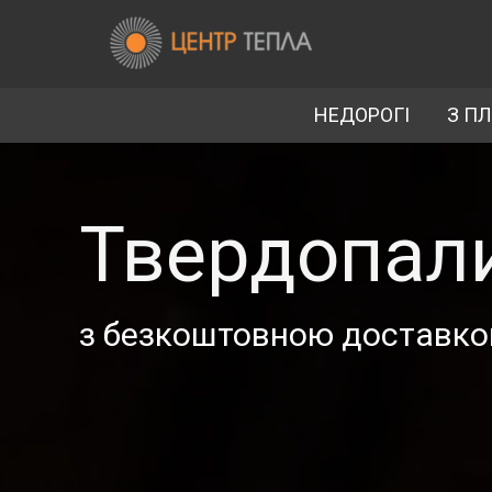
НЕДОРОГІ
З П
Твердопали
з безкоштовною доставко