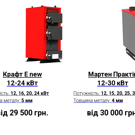
Крафт E new
Мартен Практі
12-24 кВт
12-30 кВт
ість:
12, 16, 20, 24 кВт
Потужність:
12, 15, 20, 25, 
а металу:
5 мм
Товщина металу:
4 мм
ід 29 500
грн.
від 30 000
гр