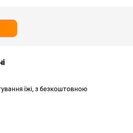
чі
ування їжі, з безкоштовною