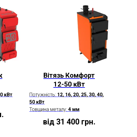
к
Вітязь Комфорт
12-50 кВт
30 кВт
Потужність:
12, 16, 20, 25, 30, 40,
50 кВт
Товщина металу:
4 мм
н.
від 31 400
грн.