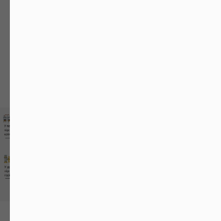
Брикети - час горіння
від 13 годин до 24
годин.
Вугілля - час горіння на вугіллі
від 2 до 3
діб.
Пелети - час горіння
від 13 годин до 27
годин.