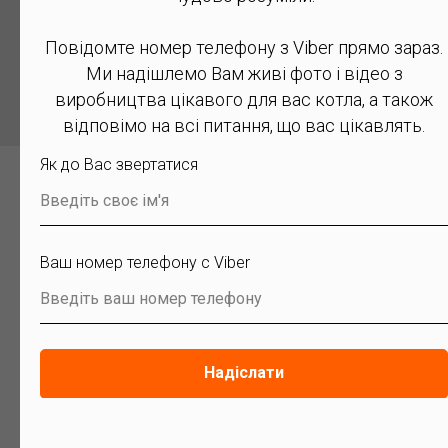
Замовити котел
Повідомте номер телефону з Viber прямо зараз.
Ми надішлемо Вам живі фото і відео з
виробництва цікавого для вас котла, а також
відповімо на всі питання, що вас цікавлять.
З котлом Зубр Еко 24 кВт також можете
Як до Вас звертатися
купити
Введіть своє ім'я
Ваш номер телефону с Viber
Введіть ваш номер телефону
Надіслати
Механічний регулятор
Циркуляційий насос