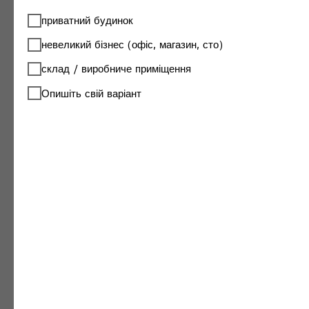
якісне рішення для опалення за доступною
ціною. Вони мають ряд особливостей, які
приватний будинок
забезпечують їхню популярність серед
невеликий бізнес (офіс, магазин, сто)
користувачів.
склад / виробниче приміщення
1.
Економічність
Головна перевага недорогих моделей — це їхня
Опишіть свій варіант
вартість. Завдяки оптимізації виробничих
процесів та використанню доступних
матеріалів, виробник пропонує котли, які
відповідають базовим потребам споживачів
без зайвих витрат.
2.
Ефективність роботи
Попри бюджетний сегмент, котли Вітязь мають
високий ККД — до 80–85%. Це дозволяє
ефективно використовувати паливо для
забезпечення стабільного обігріву приміщення.
3.
Простота конструкції
Моделі з базовою комплектацією оснащені