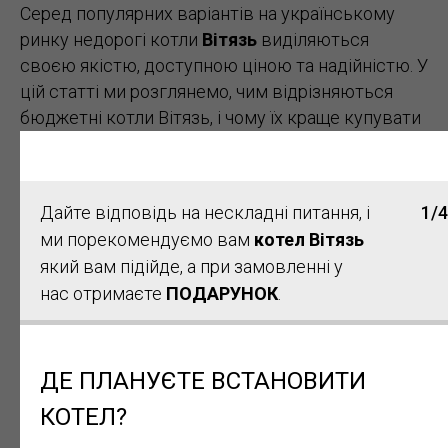
Серед популярних варіантів на українському
ринку недорогі котли
Вітязь
виділяються
своєю якістю, доступною ціною та надійністю. У
цій статті ми розглянемо, чим відрізняються
бюджетні котли Вітязь, і чому їх краще купувати
в
Центрі Тепла
Дайте відповідь на нескладні питання, і
1/4
ми порекомендуємо вам
котел Вітязь
який вам підійде, а при замовленні у
Чим відрізняються
нас отримаєте
ПОДАРУНОК
.
твердопаливні котли
дешеві Вітязь
ДЕ ПЛАНУЄТЕ ВСТАНОВИТИ
КОТЕЛ?
Бюджетні котли
створені для тих, хто шукає