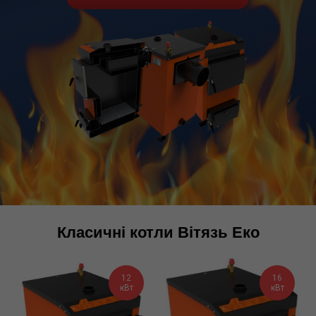
Класичні котли Вітязь Еко
12
16
кВт
кВт