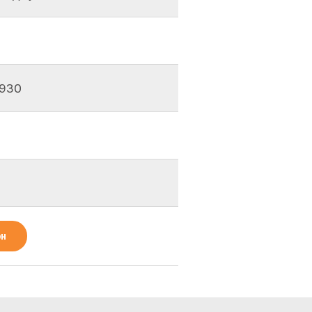
/930
рн