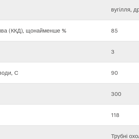
вугілля, д
ива (ККД), щонайменше %
85
3
води, С
90
300
118
Трубні ох