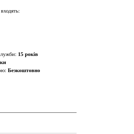
входять:
служби:
15 років
оки
ою:
Безкоштовно