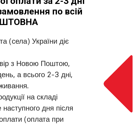
ї оплати за 2-3 дні
амовлення по всій
КОШТОВНА
та (села) України діє
вір з Новою Поштою,
нь, а всього 2-3 дні,
живання.
родукції на складі
 наступного дня після
оплати (оплата при