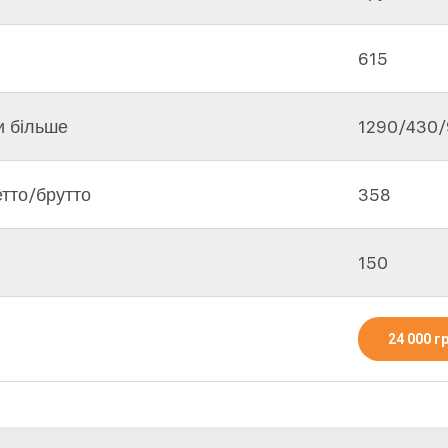
615
и більше
1290/430
етто/брутто
358
150
24 000 г