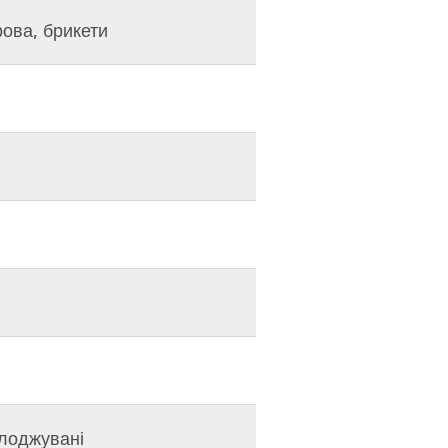
рова, брикети
олоджувані