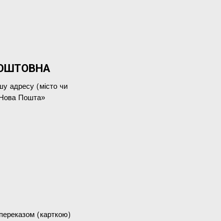
КОШТОВНА
шу адресу (місто чи
 «Нова Пошта»
переказом (карткою)