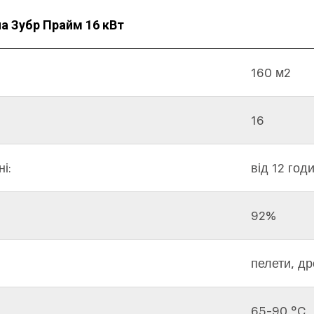
ла Зубр Прайм 16 кВт
160 м2
16
і:
від 12 год
92%
пелети, др
65-90 °C