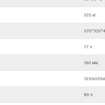
325 кг.
570*320*
77 л
160 мм.
1510х510х
89 л.