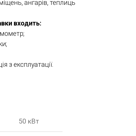
іщень, ангарів, теплиць
вки входить:
рмометр;
ки;
ція з експлуатації.
50 кВт