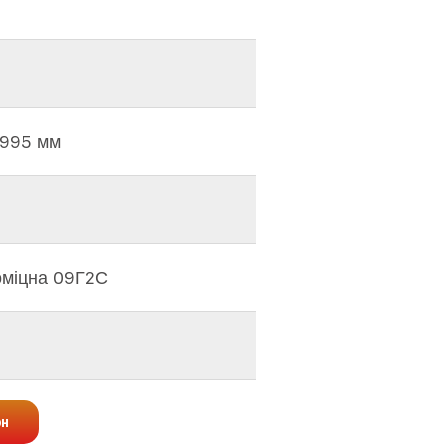
х995 мм
оміцна 09Г2С
рн