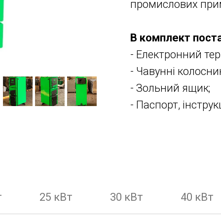
промислових прим
В комплект поста
- Електронний те
- Чавунні колосни
- Зольний ящик;
- Паспорт, інструк
т
25 кВт
30 кВт
40 кВт