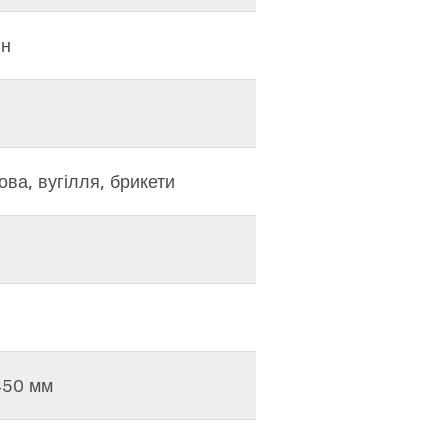
ин
ова, вугілля, брикети
450 мм