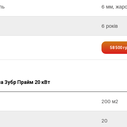
ль
6 мм, жар
6 років
58 500 г
ла Зубр Прайм 20 кВт
200 м2
20