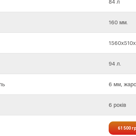
84 л
160 мм.
1560х510
94 л.
ль
6 мм, жар
6 років
61 500 г