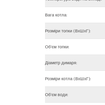
Вага котла:
Розміри топки (ВхШхГ):
Об'єм топки:
Діаметр димаря:
Розміри котла (ВхШхГ):
Об'єм води: