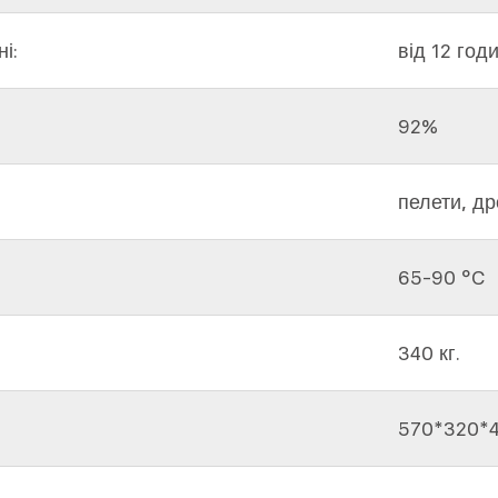
і:
від 12 год
92%
пелети, др
65-90 °C
340 кг.
570*320*