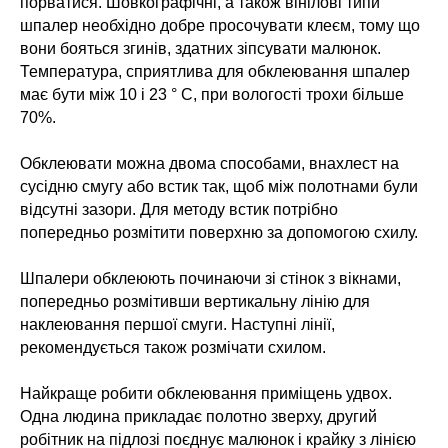
порватися. Шовкографічні, а також вінілові типи
шпалер необхідно добре просочувати клеєм, тому що
вони бояться згинів, здатних зіпсувати малюнок.
Температура, сприятлива для обклеювання шпалер
має бути між 10 і 23 ° С, при вологості трохи більше
70%.
Обклеювати можна двома способами, внахлест на
сусідню смугу або встик так, щоб між полотнами були
відсутні зазори. Для методу встик потрібно
попередньо розмітити поверхню за допомогою схилу.
Шпалери обклеюють починаючи зі стінок з вікнами,
попередньо розмітивши вертикальну лінію для
наклеювання першої смуги. Наступні лінії,
рекомендується також розмічати схилом.
Найкраще робити обклеювання приміщень удвох.
Одна людина прикладає полотно зверху, другий
робітник на підлозі поєднує малюнок і крайку з лінією