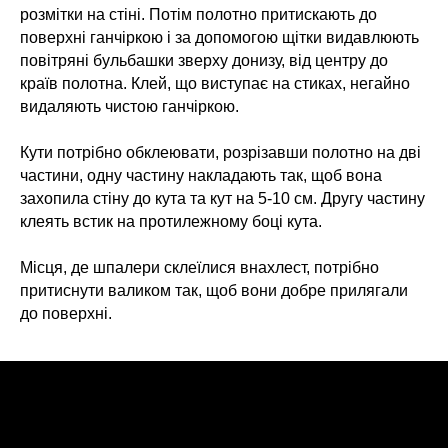
розмітки на стіні. Потім полотно притискають до
поверхні ганчіркою і за допомогою щітки видавлюють
повітряні бульбашки зверху донизу, від центру до
країв полотна. Клей, що виступає на стиках, негайно
видаляють чистою ганчіркою.
Кути потрібно обклеювати, розрізавши полотно на дві
частини, одну частину накладають так, щоб вона
захопила стіну до кута та кут на 5-10 см. Другу частину
клеять встик на протилежному боці кута.
Місця, де шпалери склеїлися внахлест, потрібно
притиснути валиком так, щоб вони добре прилягали
до поверхні.