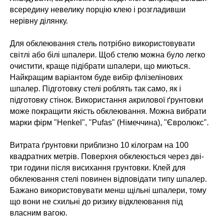
всередину невелику порцію клею і розгладивши
нерівну ділянку.
Для обклеювання стель потрібно використовувати
світлі або білі шпалери. Щоб стелю можна було легко
очистити, краще підібрати шпалери, що миються.
Найкращим варіантом буде вибір флізелінових
шпалер. Підготовку стелі роблять так само, як і
підготовку стінок. Використання акрилової ґрунтовки
може покращити якість обклеювання. Можна вибрати
марки фірм "Henkel", "Pufas" (Німеччина), "Євролюкс".
Витрата ґрунтовки приблизно 10 кілограм на 100
квадратних метрів. Поверхня обклеюється через дві-
три години після висихання грунтовки. Клей для
обклеювання стелі повинен відповідати типу шпалер.
Бажано використовувати менш щільні шпалери, тому
що вони не схильні до ризику відклеювання під
власним вагою.