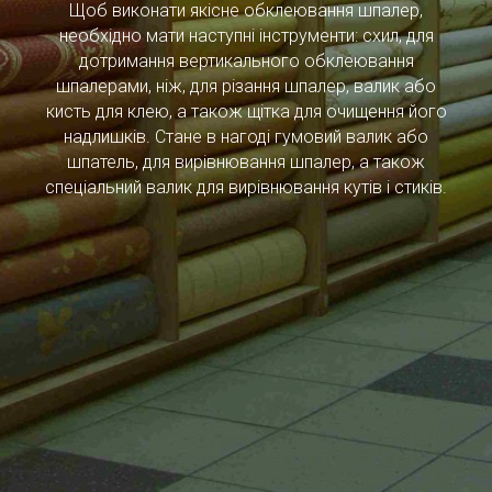
Щоб виконати якісне обклеювання шпалер,
необхідно мати наступні інструменти: схил, для
дотримання вертикального обклеювання
шпалерами, ніж, для різання шпалер, валик або
кисть для клею, а також щітка для очищення його
надлишків. Стане в нагоді гумовий валик або
шпатель, для вирівнювання шпалер, а також
спеціальний валик для вирівнювання кутів і стиків.