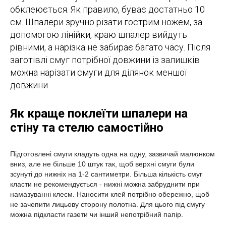
обклеюється. Як правило, буває достатньо 10
см. Шпалери зручно різати гострим ножем, за
допомогою лінійки, краю шпалер вийдуть
рівними, а нарізка не забирає багато часу. Після
заготівлі смуг потрібної довжини із залишків
можна нарізати смуги для ділянок меншої
довжини.
Як краще поклеїти шпалери на
стіну та стелю самостійно
Підготовлені смуги кладуть одна на одну, зазвичай малюнком
вниз, але не більше 10 штук так, щоб верхні смуги були
зсунуті до нижніх на 1-2 сантиметри. Більша кількість смуг
класти не рекомендується - нижні можна забруднити при
намазуванні клеєм. Наносити клей потрібно обережно, щоб
не зачепити лицьову сторону полотна. Для цього під смугу
можна підкласти газети чи інший непотрібний папір.