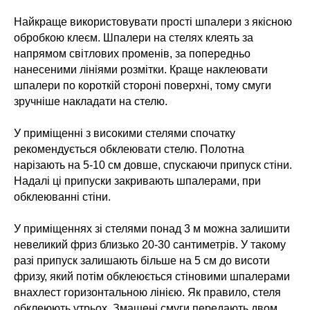
Найкраще використовувати прості шпалери з якісною
обробкою клеєм. Шпалери на стелях клеять за
напрямом світлових променів, за попередньо
нанесеними лініями розмітки. Краще наклеювати
шпалери по короткій стороні поверхні, тому смуги
зручніше накладати на стелю.
У приміщенні з високими стелями спочатку
рекомендується обклеювати стелю. Полотна
нарізають на 5-10 см довше, спускаючи припуск стіни.
Надалі ці припуски закривають шпалерами, при
обклеюванні стіни.
У приміщеннях зі стелями понад 3 м можна залишити
невеликий фриз близько 20-30 сантиметрів. У такому
разі припуск залишають більше на 5 см до висоти
фризу, який потім обклеюється стіновими шпалерами
внахлест горизонтальною лінією. Як правило, стеля
обклеюють утрьох. Змащені смуги передають двом