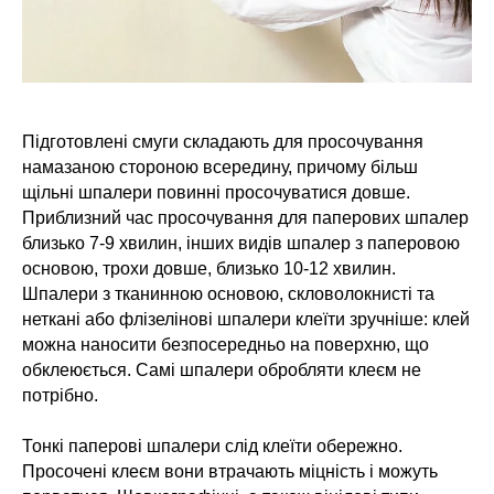
Підготовлені смуги складають для просочування
намазаною стороною всередину, причому більш
щільні шпалери повинні просочуватися довше.
Приблизний час просочування для паперових шпалер
близько 7-9 хвилин, інших видів шпалер з паперовою
основою, трохи довше, близько 10-12 хвилин.
Шпалери з тканинною основою, скловолокнисті та
неткані або флізелінові шпалери клеїти зручніше: клей
можна наносити безпосередньо на поверхню, що
обклеюється. Самі шпалери обробляти клеєм не
потрібно.
Тонкі паперові шпалери слід клеїти обережно.
Просочені клеєм вони втрачають міцність і можуть