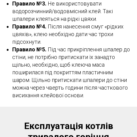
Правило №3.
Не використовувати
водорозчинний/водовмісний клей. Такі
шпалери клеяться на рідкі цвяхи.
Правило №4.
Після нанесення смуг «рідких
цвяхів», клею необхідно дати час трохи
підсохнути.
Правило №5.
Під час прикріплення шпалер до
стіни, не потрібно притискати їх занадто
щільно, необхідно, щоб клеюча маса
поширилася під покриттям пластичним
шаром. Щільно притискати шпалери до стіни
можна через чверть години після часткового
висихання клейової основи.
Експлуатація котлів
тривалого горіння