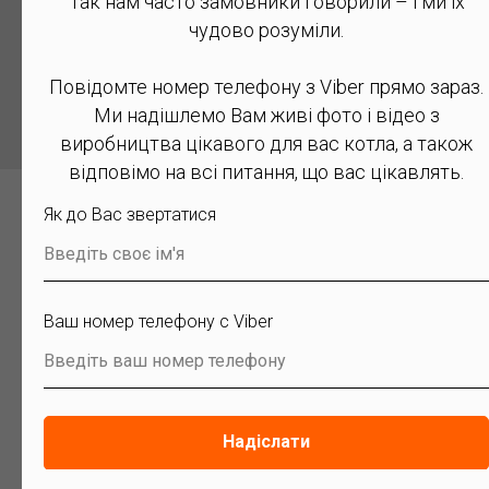
Так нам часто замовники говорили – і ми їх
чудово розуміли.
Замовити котел
Повідомте номер телефону з Viber прямо зараз.
Ми надішлемо Вам живі фото і відео з
виробництва цікавого для вас котла, а також
відповімо на всі питання, що вас цікавлять.
З котлом Вітязь Прайм 20 кВт також
можете купити
Як до Вас звертатися
Введіть своє ім'я
Ваш номер телефону с Viber
Введіть ваш номер телефону
Надіслати