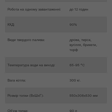
Робота на одному завантаженні:
до 12 годин
ККД:
90%
Види твердого палива:
дрова, тирса,
вугілля, брикети,
торф
Температура води на виході:
65-95 °C
Вага котла:
300 кг.
Розмір топки (ВхШхГ):
550х308х530 мм
Об'єм топки:
90 л