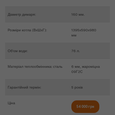
Діаметр димаря:
160 мм.
Розміри котла (ВхШхГ):
1395х590х980
мм
Об'єм води:
76 л.
Матеріал теплообмінника: сталь
6 мм, жароміцна
09Г2С
Гарантійний термін:
5 років
Ціна
54 000 грн