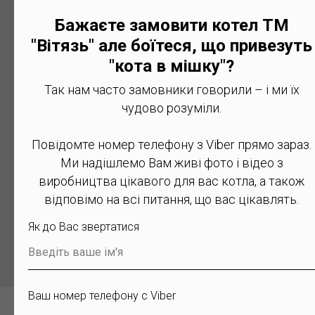
Доставляє кур'єр на вашу адресу (місто чи село) чи у
Бажаєте замовити котел ТМ
відділення «Нова Пошта»
"Вітязь" але боїтеся, що привезуть
Отримання замовлення
"кота в мішку"?
Кур'єр доставляє котел вам на вказану адресу коли вам
Так нам часто замовники говорили – і ми їх
зручно. Огляд товару
чудово розуміли.
Оплата кур'єру
Повідомте номер телефону з Viber прямо зараз.
Готівкою або грошовим переказом (карткою)
Ми надішлемо Вам живі фото і відео з
виробництва цікавого для вас котла, а також
відповімо на всі питання, що вас цікавлять.
Замовити котел
Як до Вас звертатися
Введіть ваше ім'я
Ваш номер телефону с Viber
З котлом Вітязь Комфорт 12 кВт також