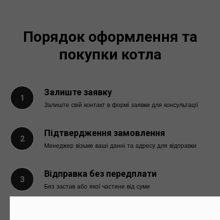
Порядок оформлення та
покупки котла
Залиште заявку
Залиште свій контакт в формі заявки для консультації
Підтвердження замовлення
Менеджер візьме ваші данні та адресу для відправки
Відправка без передплати
Без застав або якої частини від суми
Доставка БЕЗКОШТОВНА