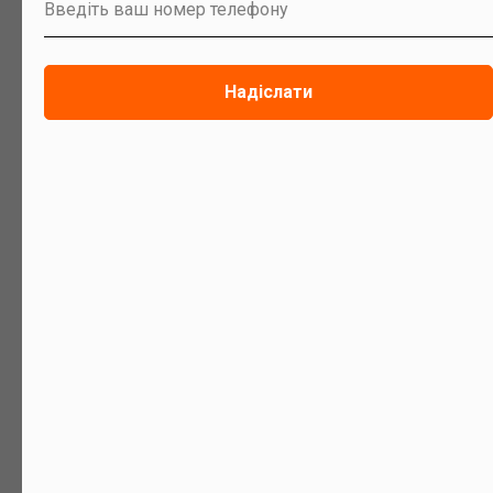
можете купити
Введіть ваш номер телефону
Надіслати
Механічний регулятор
Циркуляційий насос
тяги
1800
грн.
1500
грн.
ДЕТАЛЬНІШЕ
ДЕТАЛЬНІШЕ
ЗАМОВИТИ
ЗАМОВИТИ