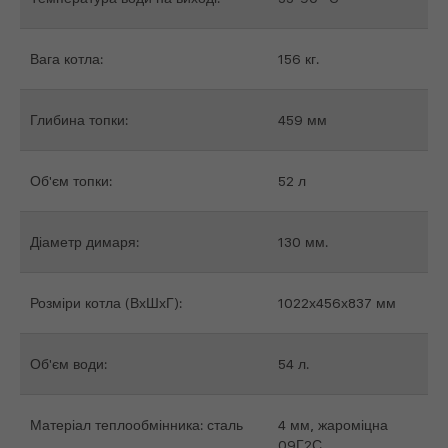
Вага котла:
156 кг.
Глибина топки:
459 мм
Об'єм топки:
52 л
Діаметр димаря:
130 мм.
Розміри котла (ВхШхГ):
1022х456х837 мм
Об'єм води:
54 л.
Матеріал теплообмінника: сталь
4 мм, жароміцна
09Г2С