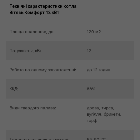
Технічні характеристики котла
Вітязь Комфорт 12 кВт
Площа опалення:, до
120 м2
Потужність:, кВт
12
Робота на одному завантаженні:
до 12 годин
ККД:
88%
Види твердого палива:
дрова, тирса,
вугілля, брикети,
торф
Температура води на виході:
55-90 °C