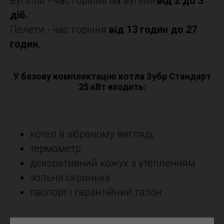
Вугілля - час горіння на вугіллі
від 2 до 3
діб.
Пелети - час горіння
від 13 годин до 27
годин.
У базову комплектацію котла Зубр Стандарт
25 кВт входить:
котел в зібраному вигляді;
термометр
декоративний кожух з утепленням
зольна скринька
паспорт і гарантійний талон