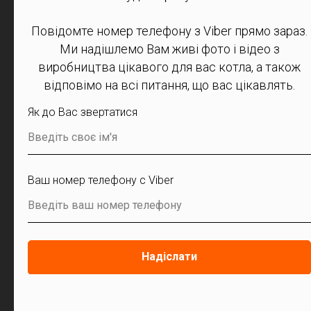
покупки котла
Повідомте номер телефону з Viber прямо зараз.
Ми надішлемо Вам живі фото і відео з
виробництва цікавого для вас котла, а також
Залиште заявку
відповімо на всі питання, що вас цікавлять.
Залиште свій контакт в формі заявки для консультації
Як до Вас звертатися
Підтвердження замовлення
Введіть своє ім'я
Менеджер візьме ваші данні та адресу для відправки
Ваш номер телефону с Viber
Відправка без передплати
Введіть ваш номер телефону
Без застав або якої частини від суми
Доставка БЕЗКОШТОВНА
Надіслати
Доставляє кур'єр на вашу адресу (місто чи село) чи у
відділення «Нова Пошта»