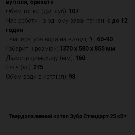
вугілля, брикети
Об'єм топки (дм. куб):
107
Час роботи на одному завантаженні:
до 12
годин
Температура води на виході, °C:
60-90
Габаритні розміри:
1370 x 580 x 855 мм
Діаметр димоходу (мм):
160
Вага (кг):
275
Об'єм води в котлі (л):
98
Твердопаливний котел Зубр Стандарт 25 кВт