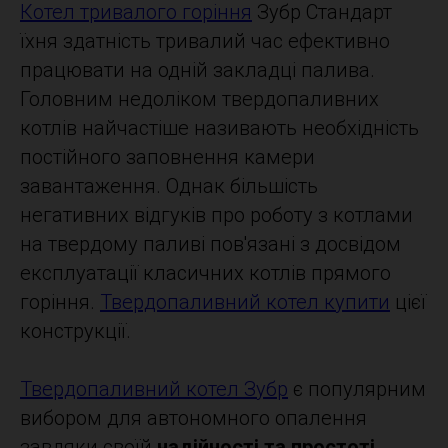
Котел тривалого горіння
Зубр Стандарт
їхня здатність тривалий час ефективно
працювати на одній закладці палива.
Головним недоліком твердопаливних
котлів найчастіше називають необхідність
постійного заповнення камери
завантаження. Однак більшість
негативних відгуків про роботу з котлами
на твердому паливі пов'язані з досвідом
експлуатації класичних котлів прямого
горіння.
Твердопаливний котел купити
цієї
конструкції.
Твердопаливний котел Зубр
є популярним
вибором для автономного опалення
завдяки своїй
надійності та простоті