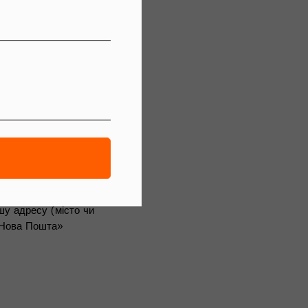
 замовлення
анні та адресу для
КОШТОВНА
шу адресу (місто чи
 «Нова Пошта»