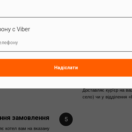
Підтвердження
Менеджер візьме ваші д
відправки
ону с Viber
телефону
 без передплати
бо якої частини від суми
Надіслати
Доставка БЕЗ
Доставляє кур'єр на ва
село) чи у відділення
ння замовлення
яє котел вам на вказану