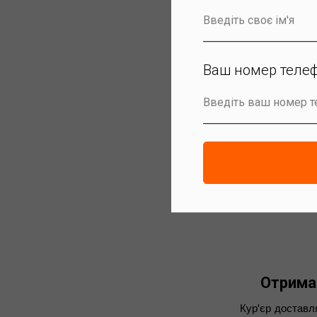
Введіть своє ім'я
Ваш номер телеф
Введіть ваш номер 
Відправка
Без застав а
Отрима
Кур'єр доставл