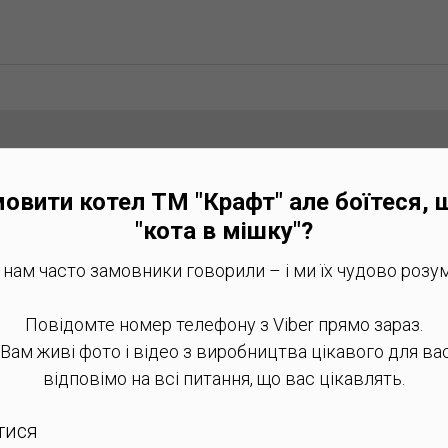
 оформлення та покуп
овити котел ТМ "Крафт" але боїтеся, 
"кота в мішку"?
 нам часто замовники говорили – і ми їх чудово розум
Повідомте номер телефону з Viber прямо зараз.
Залиште заявку
ам живі фото і відео з виробництва цікавого для вас
відповімо на всі питання, що вас цікавлять.
такт в формі заявки для
консультації
тися