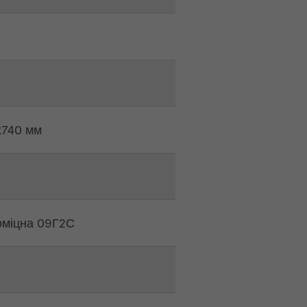
х740 мм
оміцна 09Г2С