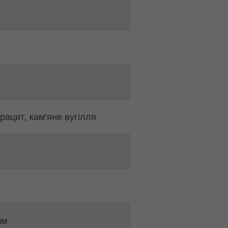
н
рацит, кам'яне вугілля
мм