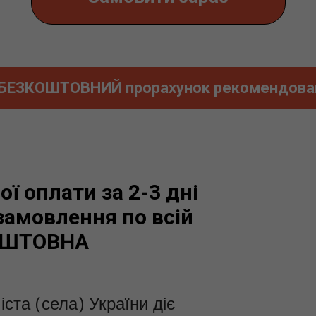
 БЕЗКОШТОВНИЙ прорахунок рекомендован
ї оплати за 2-3 дні
амовлення по всій
КОШТОВНА
іста (села) України діє