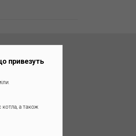
ки котла
що привезуть
іли.
 котла, а також