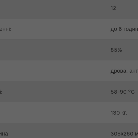
12
нні:
до 6 годи
85%
дрова, ант
:
58-90 °C
130 кг.
ина
305х260 