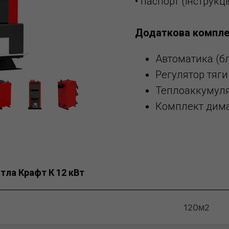
• паспорт (інструкці
Додаткова компле
Автоматика (бло
Регулятор тяги 
Теплоаккумулят
Комплект димар
отла Крафт К 12 кВт
120м2