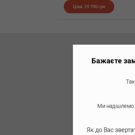
Ціна: 29 700 грн
Порядок
Бажаєте зам
Так
Ми надішлемо В
Залиште свій кон
Як до Вас зверта