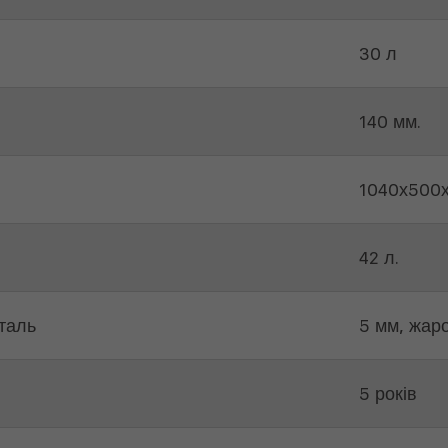
30 л
140 мм.
1040х500
42 л.
таль
5 мм, жар
5 років