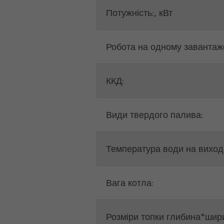
Потужність:, кВт
Робота на одному завантаже
ККД:
Види твердого палива:
Температура води на виході
Вага котла:
Розміри топки глибина*шир