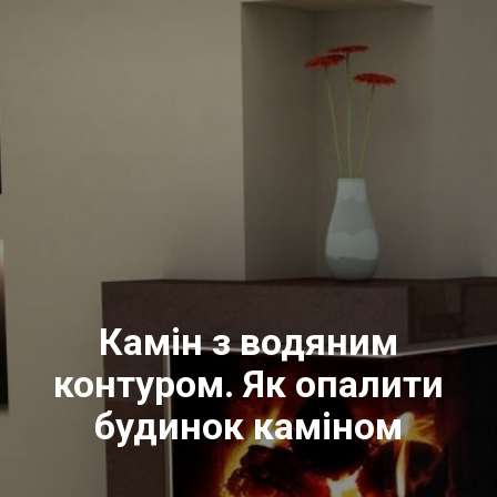
Камін з водяним
контуром. Як опалити
будинок каміном