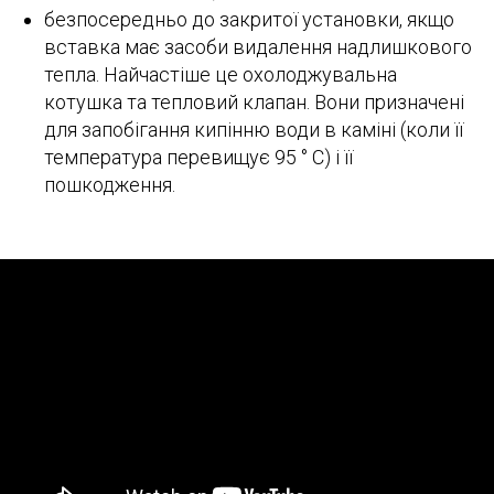
безпосередньо до закритої установки, якщо
вставка має засоби видалення надлишкового
тепла. Найчастіше це охолоджувальна
котушка та тепловий клапан. Вони призначені
для запобігання кипінню води в каміні (коли її
температура перевищує 95 ° С) і її
пошкодження.