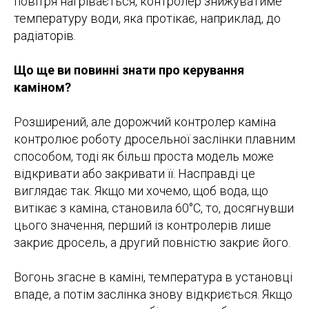
повітря нагрівається, контролер знижуватиме
температуру води, яка протікає, наприклад, до
радіаторів.
Що ще ви повинні знати про керування
каміном?
Розширений, але дорожчий контролер каміна
контролює роботу дросельної заслінки плавним
способом, тоді як більш проста модель може
відкривати або закривати її. Насправді це
виглядає так. Якщо ми хочемо, щоб вода, що
витікає з каміна, становила 60°C, то, досягнувши
цього значення, перший із контролерів лише
закриє дросель, а другий повністю закриє його.
Вогонь згасне в каміні, температура в установці
впаде, а потім заслінка знову відкриється. Якщо