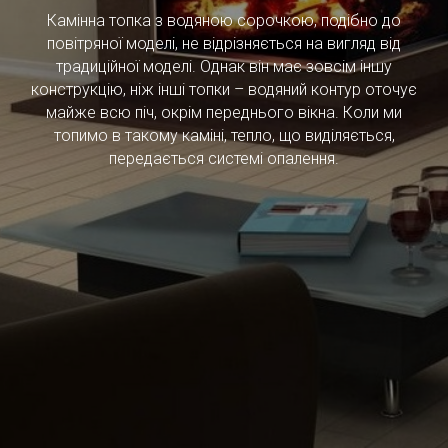
Камінна топка з водяною сорочкою, подібно до
повітряної моделі, не відрізняється на вигляд від
традиційної моделі. Однак він має зовсім іншу
конструкцію, ніж інші топки – водяний контур оточує
майже всю піч, окрім переднього вікна. Коли ми
топимо в такому каміні, тепло, що виділяється,
передається системі опалення.