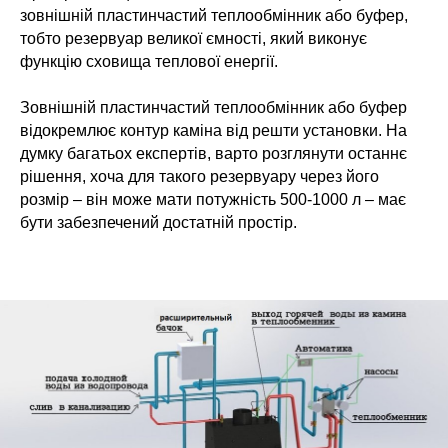
зовнішній пластинчастий теплообмінник або буфер,
тобто резервуар великої ємності, який виконує
функцію сховища теплової енергії.
Зовнішній пластинчастий теплообмінник або буфер
відокремлює контур каміна від решти установки. На
думку багатьох експертів, варто розглянути останнє
рішення, хоча для такого резервуару через його
розмір – він може мати потужність 500-1000 л – має
бути забезпечений достатній простір.